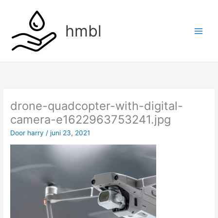
Ga
naar
hmbl
de
inhoud
drone-quadcopter-with-digital-
camera-e1622963753241.jpg
Door
harry
/
juni 23, 2021