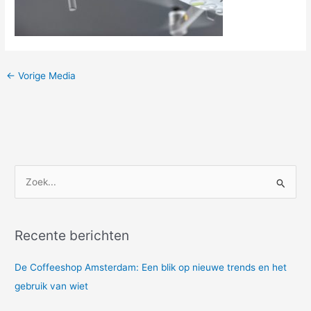
←
Vorige Media
Z
o
e
Recente berichten
k
n
De Coffeeshop Amsterdam: Een blik op nieuwe trends en het
a
gebruik van wiet
a